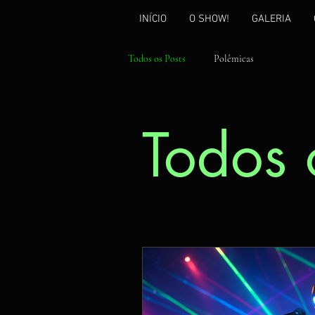
INÍCIO
O SHOW!
GALERIA
Todos os Posts
Polêmicas
Todos 